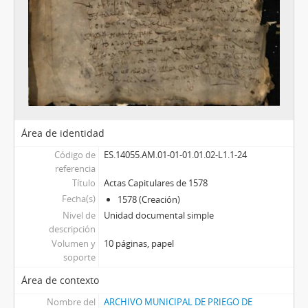
Área de identidad
Código de
ES.14055.AM.01-01-01.01.02-L1.1-24
referencia
Título
Actas Capitulares de 1578
Fecha(s)
1578 (Creación)
Nivel de
Unidad documental simple
descripción
Volumen y
10 páginas, papel
soporte
Área de contexto
Nombre del
ARCHIVO MUNICIPAL DE PRIEGO DE