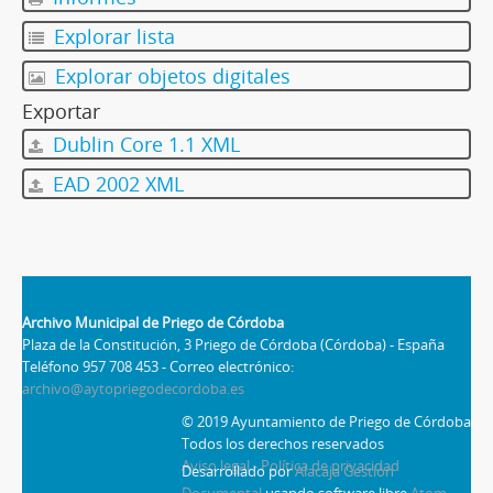
Explorar lista
Explorar objetos digitales
Exportar
Dublin Core 1.1 XML
EAD 2002 XML
Archivo Municipal de Priego de Córdoba
Plaza de la Constitución, 3 Priego de Córdoba (Córdoba) - España
Teléfono 957 708 453 - Correo electrónico:
archivo@aytopriegodecordoba.es
© 2019 Ayuntamiento de Priego de Córdoba
Todos los derechos reservados
Aviso legal - Política de privacidad
Desarrollado por
Alacaja Gestión