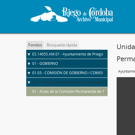
Unida
Fondos
Búsqueda rápida
ES.14055.AM.01 - Ayuntamiento de Priego de Córdoba
Perm
01 - GOBIERNO
Ayuntamie
01.03 - COMISIÓN DE GOBIERNO / COMISIÓN PERMANENTE / JUNTA DE GOBIERNO LOCAL
L2014 - Actas de sesiones de la Comisión Permanente
01 - Actas de la Comisión Permanente de 1924