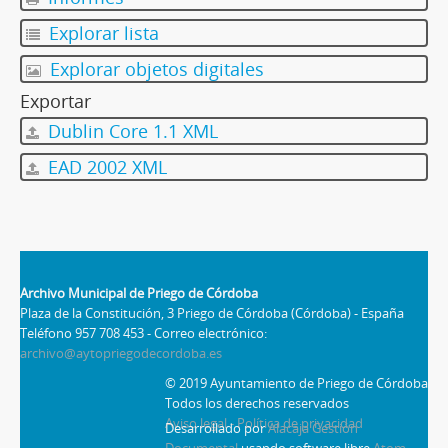
Explorar lista
Explorar objetos digitales
Exportar
Dublin Core 1.1 XML
EAD 2002 XML
Archivo Municipal de Priego de Córdoba
Plaza de la Constitución, 3 Priego de Córdoba (Córdoba) - España
Teléfono 957 708 453 - Correo electrónico:
archivo@aytopriegodecordoba.es
© 2019 Ayuntamiento de Priego de Córdoba
Todos los derechos reservados
Aviso legal - Política de privacidad
Desarrollado por
Alacaja Gestión