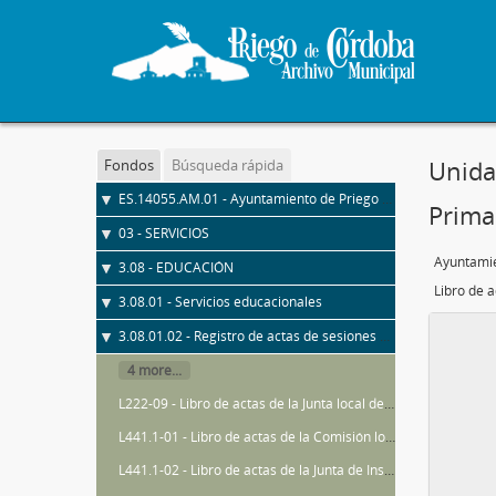
Unida
Fondos
Búsqueda rápida
ES.14055.AM.01 - Ayuntamiento de Priego de Córdoba
Prima
03 - SERVICIOS
Ayuntamie
3.08 - EDUCACIÓN
3.08.01 - Servicios educacionales
3.08.01.02 - Registro de actas de sesiones de Juntas Locales de Educación / Instrucción Pública
4 more...
L222-09 - Libro de actas de la Junta local de Primera enseñanza
L441.1-01 - Libro de actas de la Comisión local de Instrucción Primaria
L441.1-02 - Libro de actas de la Junta de Instrucción Primaria