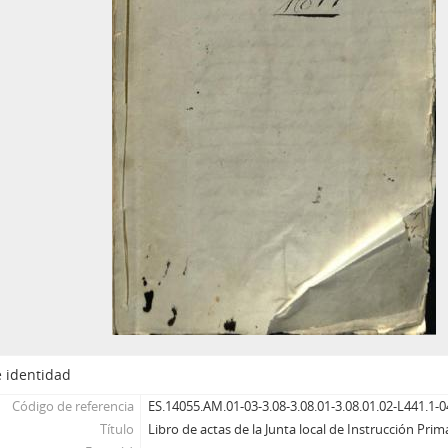
 identidad
Código de referencia
ES.14055.AM.01-03-3.08-3.08.01-3.08.01.02-L441.1-0
Título
Libro de actas de la Junta local de Instrucción Prim