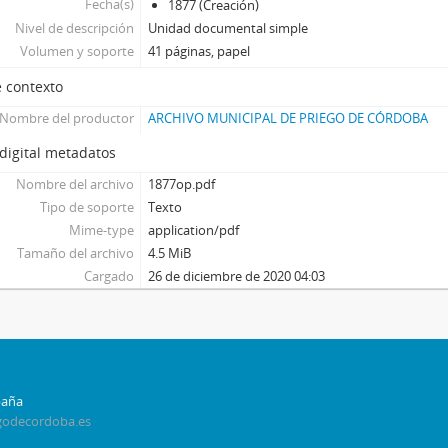
Fecha(s)
1877 (Creación)
Nivel de descripción
Unidad documental simple
Volumen y soporte
41 páginas, papel
 contexto
Nombre del productor
ARCHIVO MUNICIPAL DE PRIEGO DE CÓRDOBA
digital metadatos
Nombre del archivo
1877op.pdf
Tipo de soporte
Texto
Mime-type
application/pdf
Tamaño del archivo
4.5 MiB
Cargado
26 de diciembre de 2020 04:03
paña
godecordoba.es