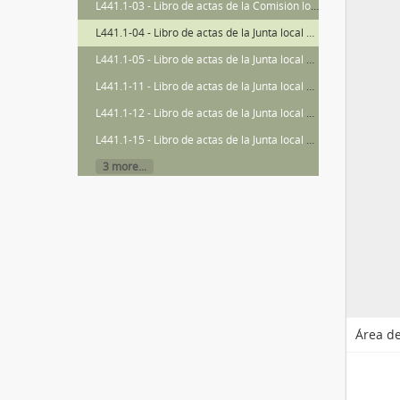
L441.1-03 - Libro de actas de la Comisión local de Instrucción Primaria
L441.1-04 - Libro de actas de la Junta local de Instrucción Primaria
L441.1-05 - Libro de actas de la Junta local de Primera Enseñanza
L441.1-11 - Libro de actas de la Junta local de Instrucción Pública. (Sección Vigilancia)
L441.1-12 - Libro de actas de la Junta local de Instrucción Pública
L441.1-15 - Libro de actas de la Junta local de Instrucción Pública. (Sección Vigilancia)
3 more...
Área de